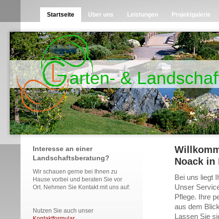
Startseite
Über uns
Leistungen
Projektgalerie
arten- & Landscha
Willkomm
Interesse an einer
Landschaftsberatung?
Noack in
Wir schauen gerne bei Ihnen zu
Bei uns liegt
Hause vorbei und beraten Sie vor
Unser Service
Ort. Nehmen Sie Kontakt mit uns auf:
Pflege. Ihre 
aus dem Blick
Nutzen Sie auch unser
Lassen Sie si
Kontaktformular
.